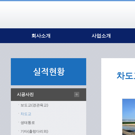
회사소개
사업소개
대표이사 인사말
강구조
회사개요
조형물
연혁
강건재
조직도
차도
인증현황
주요시설
오시는길
시공사진
보도교(경관육교)
차도교
생태통로
기타(출렁다리외)