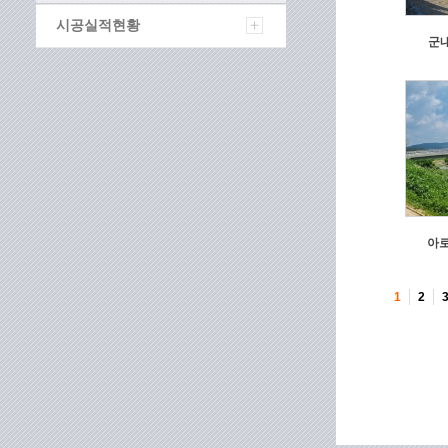
시공실적현황
군내
아로
1
2