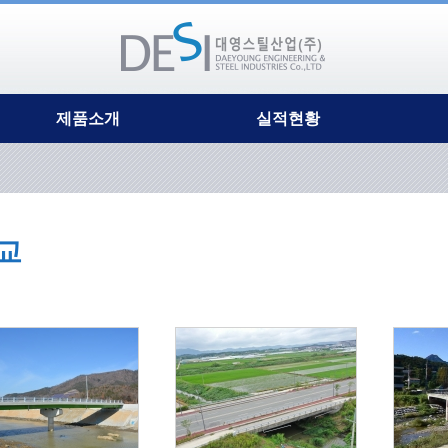
제품소개
실적현황
TCB합성거더
시공사진
ATA라멘교
보도교(경관육교)
DP거더(지주식)
차도교
DP거더(보도교)
생태통로
교
DP거더(차도교)
기타(출렁다리외)
ECT강관거더
시공실적현황
CPB(복합파셜)거더
DB합성거더
PGB무교대
강재수로교
자전거 및 보행교량
다목적복층교량