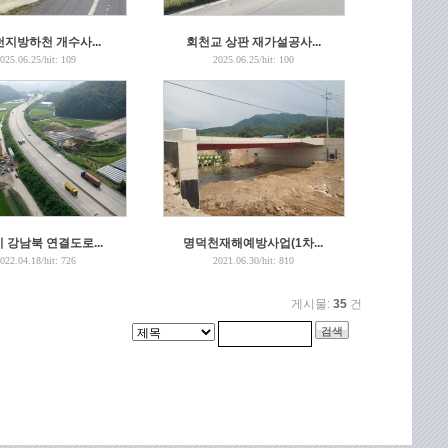
지방하천 개수사...
회천교 상판 재가설공사...
025.06.25
/hit:
109
2025.06.25
/hit:
100
 강남북 연결도로...
명덕천재해예방사업(1차...
022.04.18
/hit:
726
2021.06.30
/hit:
810
게시물:
35
건
검색