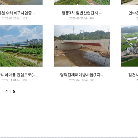
천 수해복구사업중 ...
평동3차 일반산업단지 ...
연수천
2025.06.25
/hit:
122
2025.06.25
/hit:
104
2
니아마을 진입도로(...
명덕천재해예방사업(1차...
김천시
2022.11.01
/hit:
597
2022.04.18
/hit:
660
2
3
4
5