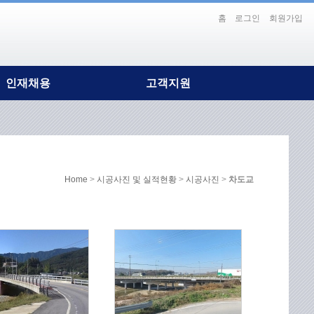
홈
로그인
회원가입
인재채용
고객지원
인재상/복리후생
Notice
채용절차
DESI PR
홍보영상
보도자료
Home
>
시공사진 및 실적현황
>
시공사진
>
차도교
DESI Gallery
Contact Us