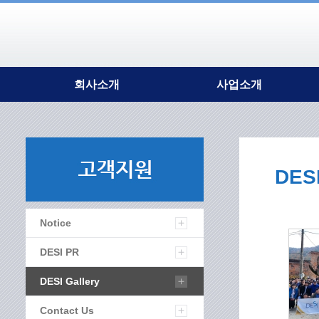
회사소개
사업소개
대표이사 인사말
강구조
회사개요
조형물
연혁
강건재
조직도
DESI
인증현황
주요시설
오시는길
Notice
DESI PR
DESI Gallery
Contact Us