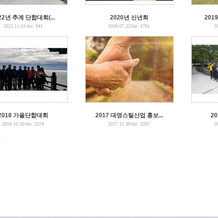
22년 추계 단합대회(...
2020년 신년회
201
2022.11.01
/hit:
941
2020.07.22
/hit:
1781
2
2018 가을단합대회
2017 대영스틸산업 홍보...
2
2018.10.20
/hit:
2574
2017.11.30
/hit:
3287
2
3