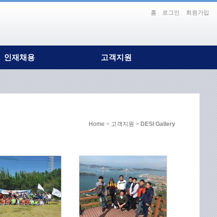
홈
로그인
회원가입
인재채용
고객지원
인재상/복리후생
Notice
채용절차
DESI PR
홍보영상
보도자료
Home
>
고객지원
>
DESI Gallery
DESI Gallery
Contact Us