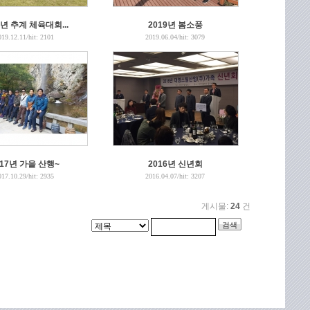
9년 추계 체육대회...
2019년 봄소풍
019.12.11
/hit:
2101
2019.06.04
/hit:
3079
017년 가을 산행~
2016년 신년회
017.10.29
/hit:
2935
2016.04.07
/hit:
3207
게시물:
24
건
검색