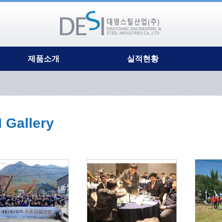
제품소개
실적현황
TCB합성거더
시공사진
ATA라멘교
보도교(경관육교)
DP거더(지주식)
차도교
DP거더(보도교)
 Gallery
생태통로
DP거더(차도교)
기타(출렁다리외)
ECT강관거더
시공실적현황
CPB(복합파셜)거더
DB합성거더
PGB무교대
강재수로교
자전거 및 보행교량
다목적복층교량